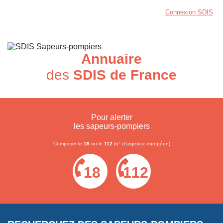
Connexion SDIS
Annuaire
des
SDIS de France
Pour alerter
les sapeurs-pompiers
Composer le
18
ou le
112
(n° d'urgence européen)
18
112