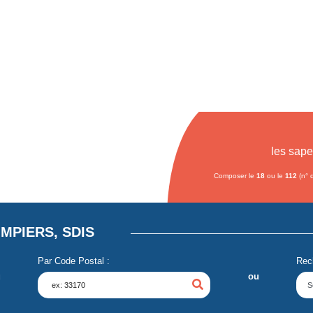
les sap
Composer le
18
ou le
112
(n° 
MPIERS, SDIS
Par Code Postal :
Rec
u
ou