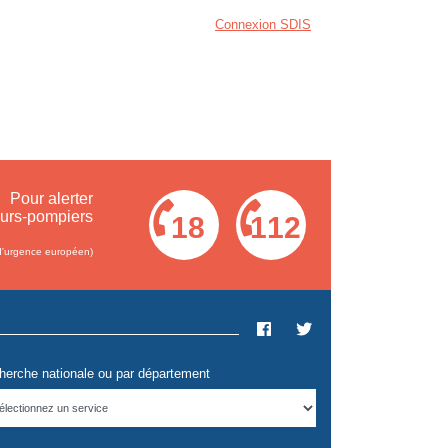
Connexion SDIS
Pour alerter
eurs-pompiers
18
112
d'urgence européen)
herche nationale ou par département