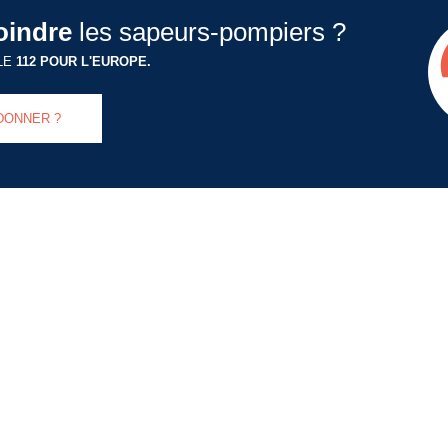
oindre
les sapeurs-pompiers ?
LE
112 POUR L'EUROPE.
DONNER ?