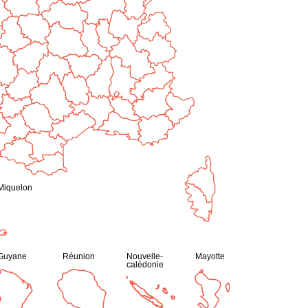
-Miquelon
Guyane
Réunion
Nouvelle-
Mayotte
calédonie