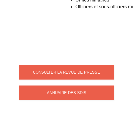
Officiers et sous-officiers m
La revue de presse et annuaire
des
Services d'Incendie et de Secours
CONSULTER LA REVUE DE PRESSE
ANNUAIRE DES SDIS