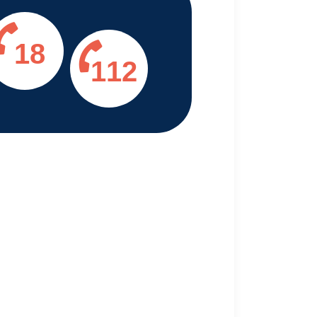
18
112