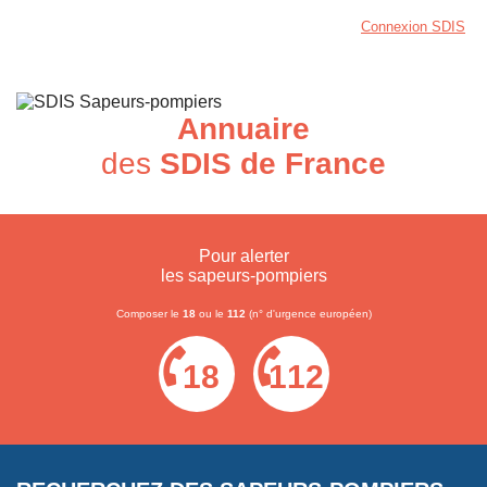
Connexion SDIS
Annuaire
des
SDIS de France
Pour alerter
les sapeurs-pompiers
Composer le
18
ou le
112
(n° d'urgence européen)
18
112