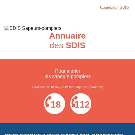
Connexion SDIS
Annuaire
des
SDIS
Pour alerter
les sapeurs-pompiers
Composer le
18
ou le
112
(n° d'urgence européen)
18
112