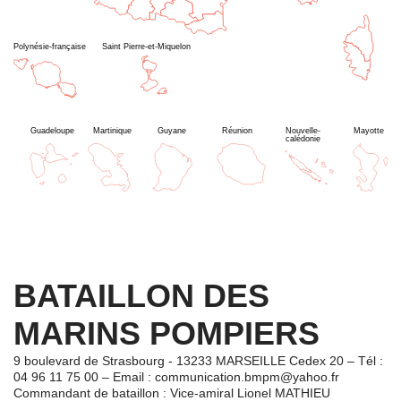
Polynésie-française
Saint Pierre-et-Miquelon
Guadeloupe
Martinique
Guyane
Réunion
Nouvelle-
Mayotte
calédonie
BATAILLON DES
MARINS POMPIERS
9 boulevard de Strasbourg - 13233 MARSEILLE Cedex 20 – Tél :
04 96 11 75 00 – Email : communication.bmpm@yahoo.fr
Commandant de bataillon : Vice-amiral Lionel MATHIEU